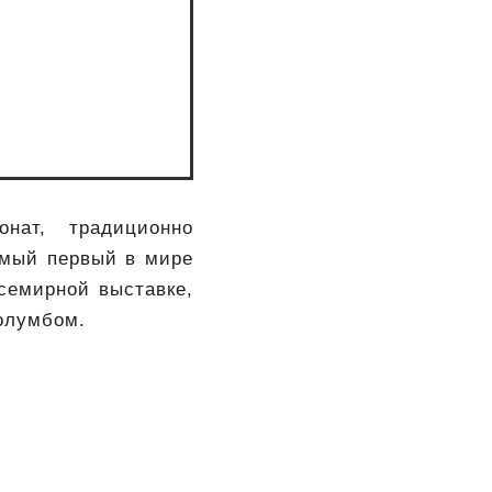
нат, традиционно
амый первый в мире
Всемирной выставке,
олумбом.