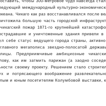
оставить, чтобы 300-метровое чудо навсегда ста
ледующий международный культурно-экономичес
океана. Чикаго как раз восстанавливался после ве
ничтожила большую часть городской инфраструкт
 чикагский пожар 1871-го крупнейшей катастрофо
острадавшие и уничтоженные здания привели в 
ул себе статус ведущего города страны, активн
главного мегаполиса звездно-полосатой держав
олицы. Предприимчивые амбициозные чикагски
лову, как им затмить парижан (а заодно сосед
ьности своему проекту. Решением стало строител
ух и потрясающего воображение развлекательно
слым и юным посетителям Колумбовой выставки, к