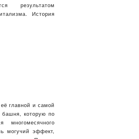
ется результатом
итализма. История
 её главной и самой
 башня, которую по
я многомесячного
ль могучий эффект,