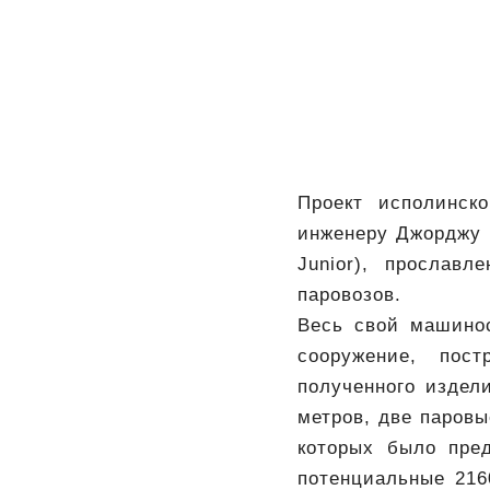
Проект исполинск
инженеру Джорджу 
Junior), прослав
паровозов.
Весь свой машино
сооружение, пост
полученного издел
метров, две паров
которых было пред
потенциальные 216