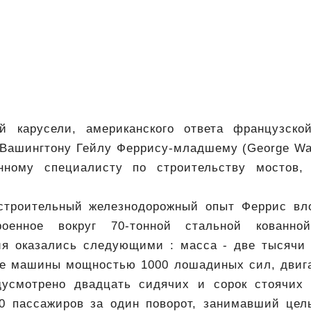
ой карусели, американского ответа французско
Вашингтону Гейлу Феррису-младшему (George Wash
ленному специалисту по строительству мостов,
строительный железнодорожный опыт Феррис вло
роенное вокруг 70-тонной стальной кованн
ия оказались следующими : масса - две тысячи 
ые машины мощностью 1000 лошадиных сил, двига
усмотрено двадцать сидячих и сорок стоячих 
0 пассажиров за один поворот, занимавший цел