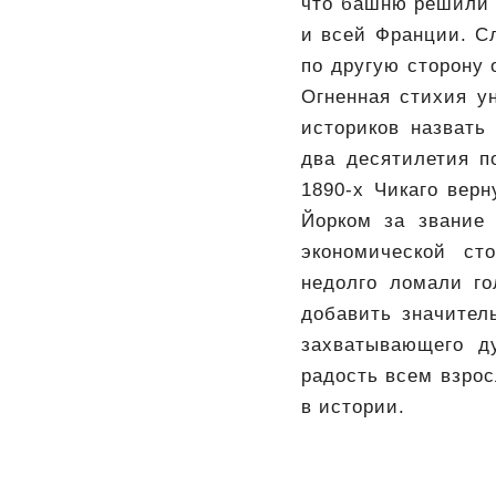
что башню решили 
и всей Франции. С
по другую сторону 
Огненная стихия у
историков назвать
два десятилетия п
1890-х Чикаго верн
Йорком за звание 
экономической ст
недолго ломали го
добавить значител
захватывающего д
радость всем взро
в истории.