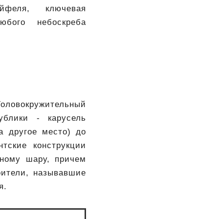
феля, ключевая
юбого небоскреба
 Головокружительный
ублики - карусель
а другое место) до
нтские конструкции
мному шару, причем
оители, называвшие
я.