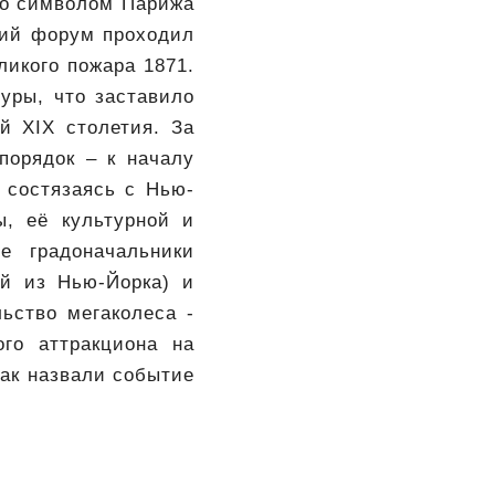
ло символом Парижа
кий форум проходил
ликого пожара 1871.
уры, что заставило
й XIX столетия. За
порядок – к началу
о состязаясь с Нью-
ы, её культурной и
е градоначальники
ей из Нью-Йорка) и
ьство мегаколеса -
го аттракциона на
ак назвали событие