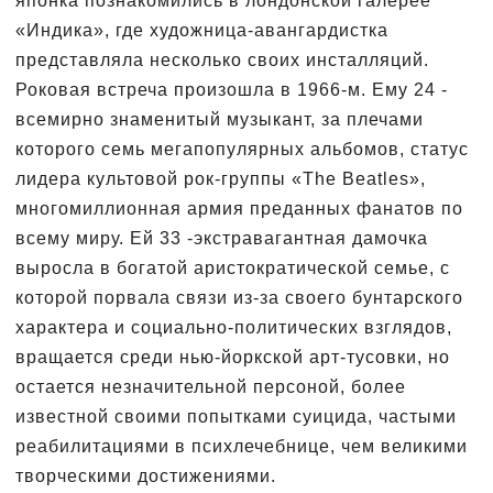
японка познакомились в лондонской галерее
«Индика», где художница-авангардистка
представляла несколько своих инсталляций.
Роковая встреча произошла в 1966-м. Ему 24 -
всемирно знаменитый музыкант, за плечами
которого семь мегапопулярных альбомов, статус
лидера культовой рок-группы «The Beatles»,
многомиллионная армия преданных фанатов по
всему миру. Ей 33 -экстравагантная дамочка
выросла в богатой аристократической семье, с
которой порвала связи из-за своего бунтарского
характера и социально-политических взглядов,
вращается среди нью-йоркской арт-тусовки, но
остается незначительной персоной, более
известной своими попытками суицида, частыми
реабилитациями в психлечебнице, чем великими
творческими достижениями.