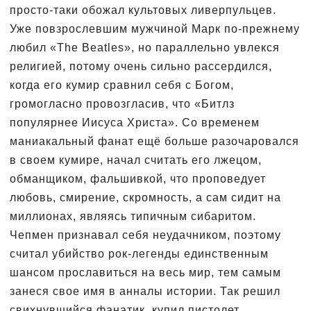
просто-таки обожал культовых ливерпульцев.
Уже повзрослевшим мужчиной Марк по-прежнему
любил «The Beatles», но параллельно увлекся
религией, потому очень сильно рассердился,
когда его кумир сравнил себя с Богом,
громогласно провозгласив, что «Битлз
популярнее Иисуса Христа». Со временем
маниакальный фанат ещё больше разочаровался
в своем кумире, начал считать его лжецом,
обманщиком, фальшивкой, что проповедует
любовь, смирение, скромность, а сам сидит на
миллионах, являясь типичным сибаритом.
Чепмен признавал себя неудачником, поэтому
считал убийство рок-легенды единственным
шансом прославиться на весь мир, тем самым
занеся свое имя в анналы истории. Так решил
свихнувшийся фанатик, купил пистолет,