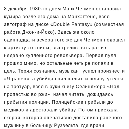
8 декабря 1980-го днем Марк Чепмен остановил
кумира возле его дома на Манхэттене, взял
автограф на диске «Double Fantasy» (совместная
работа Джон-и-Йоко). Здесь же около
одиннадцати вечера того же дня Чепмен подошел
к артисту со спины, выстрелив пять раз из
недавно купленного револьвера. Первая пуля
прошло мимо, но остальные четыре попали в
цель. Теряя сознание, музыкант успел произнести
«Я ранен», а убийца снял пальто и шляпу, уселся
на тротуар, взял в руки книгу Селинджера «Над
пропастью во ржи», начал читать, дожидаясь
прибытия полиции. Полицейские прибыли до
медиков и арестовали убийцу. Потом приехала
скорая, которая оперативно доставила раненого
мужчину в больницу Рузвельта, где врачи