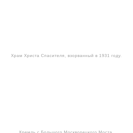
Храм Христа Спасителя, взорванный в 1931 году.
Кремль с Большого Москворецкого Моста.