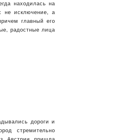
гда находилась на
х не исключение, а
причем главный его
ые, радостные лица
адывались дороги и
ород стремительно
из Австрии пришла