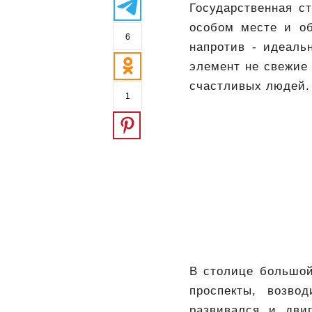
Государственная с
особом месте и об
6
напротив - идеаль
элемент не свежие
счастливых людей.
1
В столице большой
проспекты, возво
развивался и дви