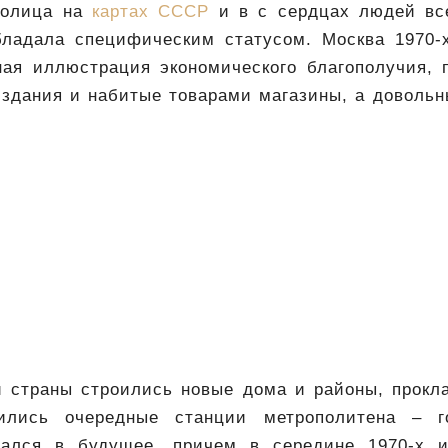
толица на
картах СССР
и в с сердцах людей все
ладала специфическим статусом. Москва 1970-
ная иллюстрация экономического благополучия, 
 здания и набитые товарами магазины, а довольн
 страны строились новые дома и районы, прокл
дились очередные станции метрополитена – г
гался в будущее, причем в середине 1970-х 