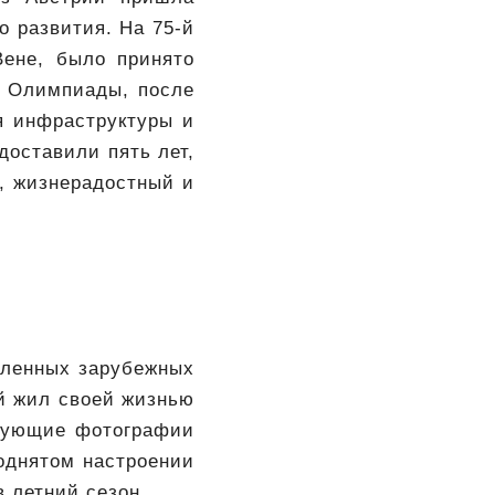
о развития. На 75-й
Вене, было принято
й Олимпиады, после
я инфраструктуры и
доставили пять лет,
, жизнерадостный и
сленных зарубежных
ый жил своей жизнью
едующие фотографии
однятом настроении
в летний сезон.