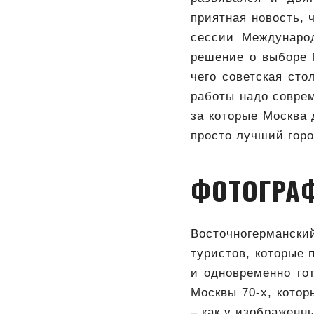
приятная новость, 
сессии Международ
решение о выборе 
чего советская ст
работы надо соврем
за которые Москва
просто лучший горо
ФОТОГРАФ
Восточногермански
туристов, которые 
и одновременно го
Москвы 70-х, кото
– как у изображенн