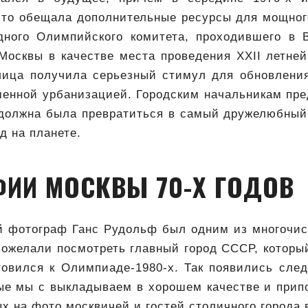
что обещала дополнительные ресурсы для мощног
ного Олимпийского комитета, проходившего в 
Москвы в качестве места проведения XXII летне
олица получила серьезный стимул для обновлени
енной урбанизацией. Городским начальникам пре
 должна была превратиться в самый дружелюбный
д на планете.
ИИ МОСКВЫ 70-Х ГОДОВ
й фотограф Ганс Рудольф был одним из многочи
пожелали посмотреть главный город СССР, котор
товился к Олимпиаде-1980-х. Так появились сл
рые мы с выкладываем в хорошем качестве и прип
ых на фото москвичей и гостей столичного города 