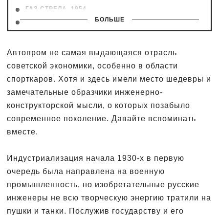
ГАЗ СТРЕЛА, 1954
БОЛЬШЕ
ЗВЕЗДА 5, 1955
НАМИ 050 БЕЛКА, 1955
МОСКВИЧ С2, 1956
Автопром не самая выдающаяся отрасль
ЗВЕЗДА 6, 1957
советской экономики, особенно в области
ХАДИ 5, 1960
спорткаров. Хотя и здесь имели место шедевры и
ВАЗ PORSCHE 2103, 1976
замечательные образчики инженерно-
ЮНА, 1977
конструкторской мысли, о которых позабыло
ПАНГОЛИНА, 1980
современное поколение. Давайте вспоминать
ЛАУРА, 1982
вместе.
НАМИ ОХТА, 1986-87
Индустриализация начала 1930-х в первую
очередь была направлена на военную
промышленность, но изобретательные русские
инженеры не всю творческую энергию тратили на
пушки и танки. Послужив государству и его