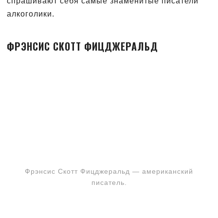
спрашивают себя самые знаменитые писатели
алкоголики.
ФРЭНСИС СКОТТ ФИЦДЖЕРАЛЬД
Фрэнсис Скотт Фицджеральд — американский
писатель.