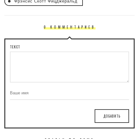
Фрэнсис Скотт Фицджеральд
0 КОММЕНТАРИЕВ
ТЕКСТ
ДОБАВИТЬ