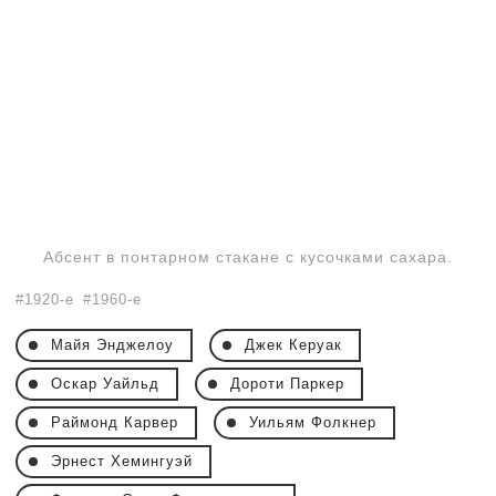
Абсент в понтарном стакане с кусочками сахара.
1920-е
1960-е
Майя Энджелоу
Джек Керуак
Оскар Уайльд
Дороти Паркер
Раймонд Карвер
Уильям Фолкнер
Эрнест Хемингуэй