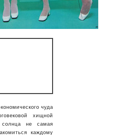
экономического чуда
говековой хищной
 солнца не самая
накомиться каждому