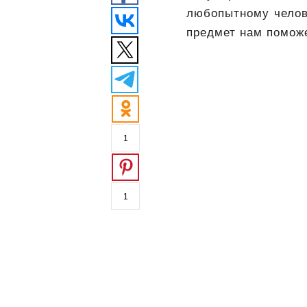
любопытному челов
предмет нам помож
1
1