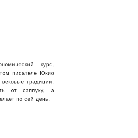
номический курс,
итом писателе Юкио
 вековые традиции.
ть от сэппуку, а
лает по сей день.