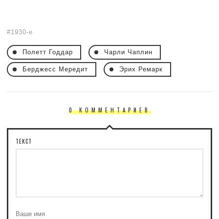
1930-е
Полетт Годдар
Чарли Чаплин
Берджесс Мередит
Эрих Ремарк
0 КОММЕНТАРИЕВ
ТЕКСТ