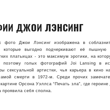
ФИИ ДЖОИ ЛЭНСИНГ
х фото Джои Лэнсинг изображена в соблазни
, которые выгодно подчеркивают её пышную
тких платьицах - это максимум эротики, на кото
, поэтому голых фотографий Joi Lansing в ис
ры сексуальной артистки, чья карьера в кино н
самой смерти в 1972-м. Среди прочих замечате
 картине Орсона Уэллса “Печать зла”, где героине
а проявила себя сполна.