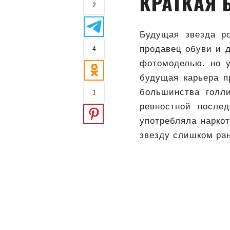
КРАТКАЯ 
2
Будущая звезда р
продавец обуви и д
4
фотомоделью. но у
будущая карьера п
большинства голли
1
ревностной после
употребляла наркот
звезду слишком ран