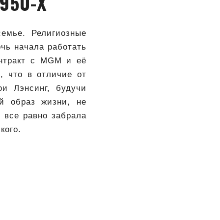
950-Х
емье. Религиозные
очь начала работать
онтракт с MGM и её
, что в отличие от
ои Лэнсинг, будучи
й образ жизни, не
ь все равно забрала
кого.