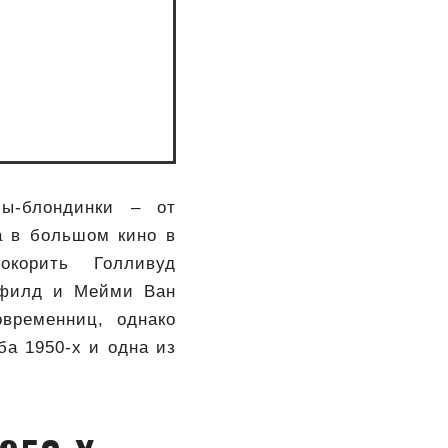
сы-блондинки – от
а в большом кино в
окорить Голливуд
сфилд и Мейми Ван
временниц, однако
ба 1950-х и одна из