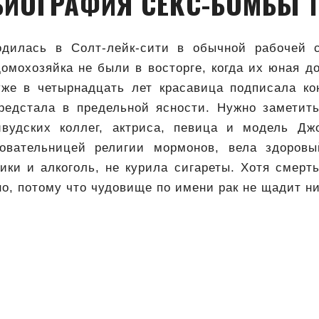
БИОГРАФИЯ СЕКС-БОМБЫ 1
одилась в Солт-лейк-сити в обычной рабочей с
омохозяйка не были в восторге, когда их юная д
же в четырнадцать лет красавица подписала к
редстала в предельной ясности. Нужно заметить
вудских коллег, актриса, певица и модель Дж
довательницей религии мормонов, вела здоровы
ики и алкоголь, не курила сигареты. Хотя смерт
о, потому что чудовище по имени рак не щадит ни