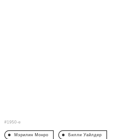
1950-е
Мэрилин Монро
Билли Уайлдер