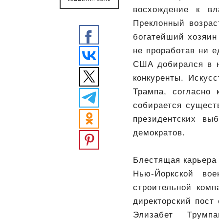
восхождение к вл
Преклонный возрас
богатейший хозяин 
не проработав ни е
США добирался в н
конкуренты. Искус
Трампа, согласно
собирается сущест
президентских вы
демократов.
Блестящая карьера 
Нью-Йоркской во
строительной комп
директорский пост
Элизабет Трумп