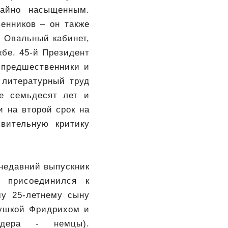
чайно насыщенным.
енников – он также
л Овальный кабинет,
жбе. 45-й Президент
 предшественники и
 литературный труд
е семьдесят лет и
 на второй срок на
вительную критику
 недавний выпускник
 присоединился к
му 25-летнему сыну
бушкой Фридрихом и
идера - немцы).