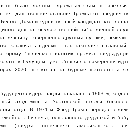
асти было долгим, драматическим и чрезвы
т не единственное отличие Трампа от предшеств
Белого Дома и единственный кандидат, кто заня
диного дня на государственной либо военной слу
а вершину совершенно другими путями, нежели
ство заключать сделки – так называется главный
 которому бизнесмен-политик прожил предыдущи
вовать в будущем, уже объявив о намерении идти
борах 2020, несмотря на бурные протесты и яз
будущего лидера нации началась в 1968-м, когда
енной академии и Уортонской школы бизнеса
ании отца. В 1971-м Фред Трамп передал свое
 семейного бизнеса, основанного дедушкой и ба
ами (предки нынешнего американского л