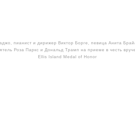
аджо, пианист и дирижер Виктор Борге, певица Анита Брай
ятель Роза Паркс и Дональд Трамп на приеме в честь вруч
Ellis Island Medal of Honor