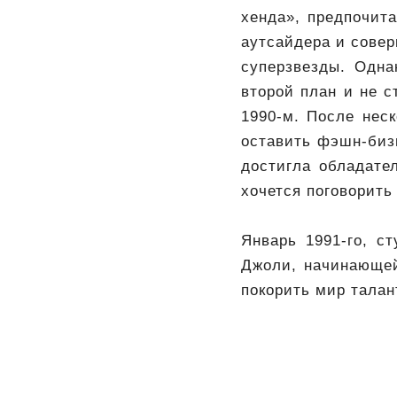
хенда», предпочит
аутсайдера и совер
суперзвезды. Одн
второй план и не с
1990-м. После нес
оставить фэшн-бизн
достигла обладате
хочется поговорить
Январь 1991-го, с
Джоли, начинающей
покорить мир талан