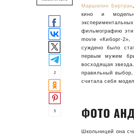
Маршелин Бертран
кино и модельн
экспериментальн
фильмографию эти 
movie «Киборг-2»,
суждено было ста
первым мужем бр
восходящая звезда.
правильный выбор, 
2
считала себя моде
ФОТО АН
5
Школьницей она сч