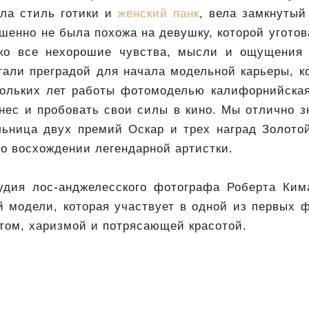
ала стиль готики и
женский панк
, вела замкнутый
шенно не была похожа на девушку, которой угото
ако все нехорошие чувства, мысли и ощущения 
тали преградой для начала модельной карьеры, к
кольких лет работы фотомоделью калифорнийска
ес и пробовать свои силы в кино. Мы отлично з
льница двух премий Оскар и трех наград Золотой
 о восхождении легендарной артистки.
тудия лос-анджелесского фотографа Роберта Ки
 модели, которая участвует в одной из первых ф
том, харизмой и потрясающей красотой.