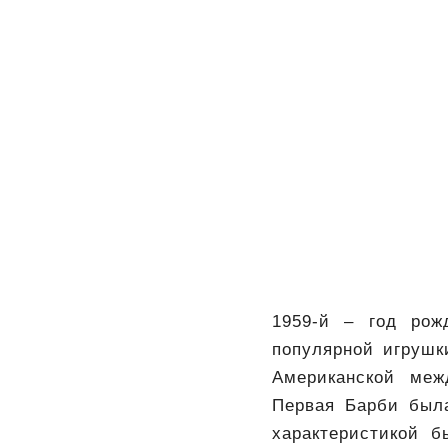
1959-й – год рож
популярной игрушк
Американской меж
Первая Барби была
характеристикой б