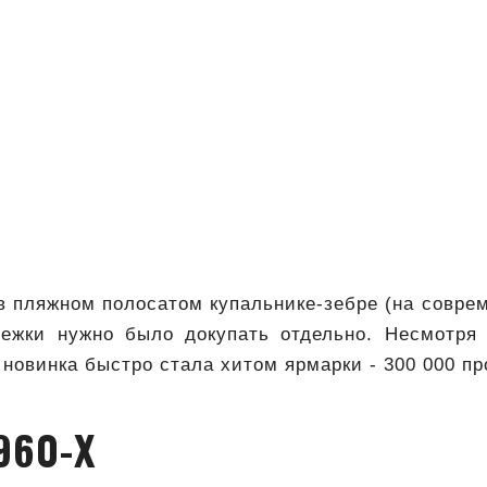
в пляжном полосатом купальнике-зебре (на совре
дежки нужно было докупать отдельно. Несмотря
 новинка быстро стала хитом ярмарки - 300 000 п
960-Х