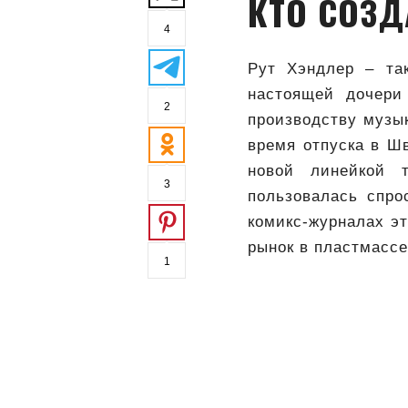
КТО СОЗД
4
Рут Хэндлер – так
настоящей дочери
2
производству музык
время отпуска в Ш
новой линейкой 
3
пользовалась спро
комикс-журналах эт
рынок в пластмассе
1