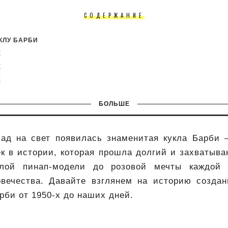
СОДЕРЖАНИЕ
КЛУ БАРБИ
Х
Х
Х
Х
БОЛЬШЕ
Х
Х
Х
зад на свет появилась знаменитая кукла Барби 
 ДНИ
к в истории, которая прошла долгий и захватыв
слой пинап-модели до розовой мечты каждой 
овечества. Давайте взглянем на историю созда
би от 1950-х до наших дней.