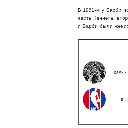
В 1961-м у Барби п
честь Кеннета, вто
и Барби были жених
САМЫЕ 
ИСТ