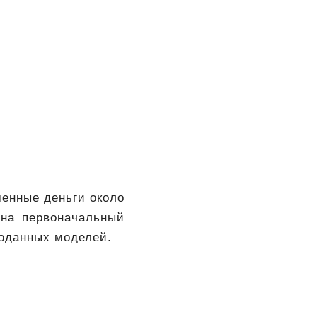
менные деньги около
 на первоначальный
роданных моделей.