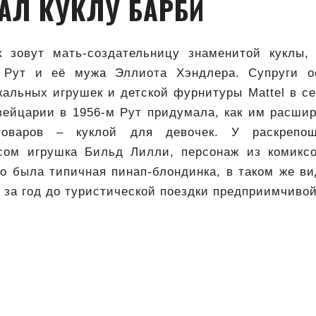
АЛ КУКЛУ БАРБИ
 зовут мать-создательницу знаменитой куклы,
 Рут и её мужа Эллиота Хэндлера. Супруги о
альных игрушек и детской фурнитуры Mattel в се
вейцарии в 1956-м Рут придумала, как им расши
товаров – куклой для девочек. У раскрепощ
сом игрушка Бильд Лилли, персонаж из комикс
о была типичная пинап-блондинка, в таком же в
 за год до туристической поездки предприимчивой