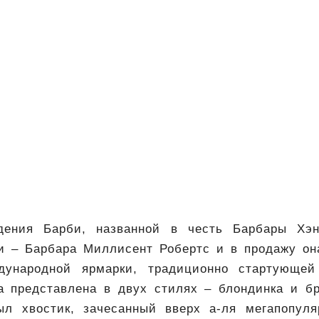
дения Барби, названной в честь Барбары Хэ
и – Барбара Миллисент Робертс и в продажу он
дународной ярмарки, традиционно стартующей
 представлена в двух стилях – блондинка и бр
ыл хвостик, зачесанный вверх а-ля мегапопул