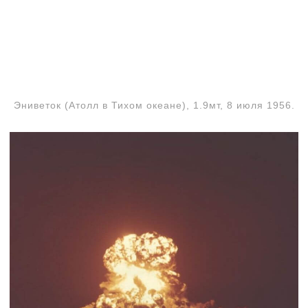
Эниветок (Атолл в Тихом океане), 1.9мт, 8 июля 1956.