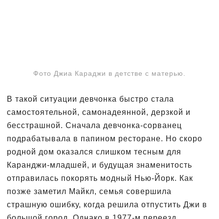
Фото Джиа Караджи в детстве с матерью.
В такой ситуации девчонка быстро стала
самостоятельной, самонадеянной, дерзкой и
бесстрашной. Сначала девчонка-сорванец
подрабатывала в папином ресторане. Но скоро
родной дом оказался слишком тесным для
Каранджи-младшей, и будущая знаменитость
отправилась покорять модный Нью-Йорк. Как
позже заметил Майкл, семья совершила
страшную ошибку, когда решила отпустить Джи в
большой город. Однако в 1977-м переезд