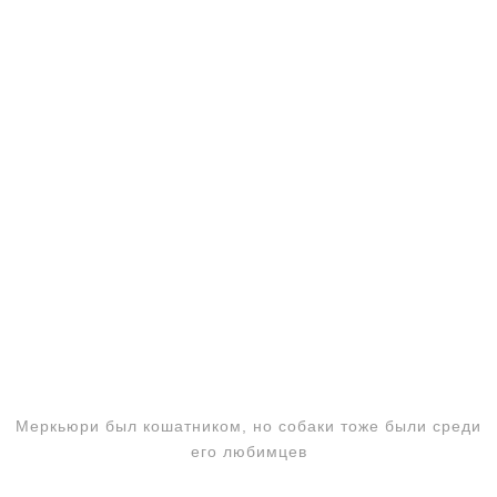
Меркьюри был кошатником, но собаки тоже были среди
его любимцев