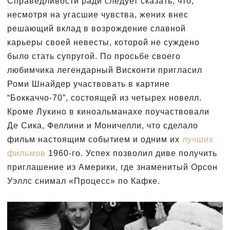
Справедливости ради следует сказать, что,
несмотря на угасшие чувства, жених внес
решающий вклад в возрождение славной
карьеры своей невесты, которой не суждено
было стать супругой. По просьбе своего
любимчика легендарный Висконти пригласил
Роми Шнайдер участвовать в картине
“Боккаччо-70”, состоящей из четырех новелл.
Кроме Лукино в киноальманахе поучаствовали
Де Сика, Феллини и Моничелли, что сделало
фильм настоящим событием и одним их
лучших
фильмов
1960-го. Успех позволил диве получить
приглашение из Америки, где знаменитый Орсон
Уэллс снимал «Процесс» по Кафке.