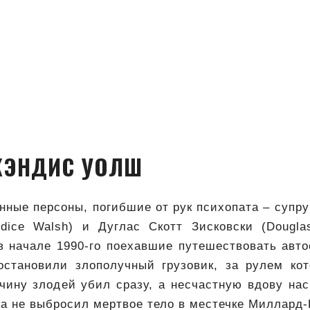
КЭНДИС УОЛШ
ные персоны, погибшие от рук психопата – супр
ndice Walsh) и Дуглас Скотт Зисковски (Douglas
в начале 1990-го поехавшие путешествовать авто
остановили злополучный грузовик, за рулем ко
чину злодей убил сразу, а несчастную вдову нас
ка не выбросил мертвое тело в местечке Миллард-