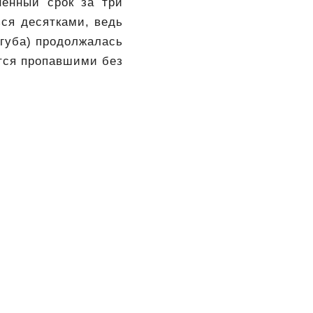
енный срок за три
ься десятками, ведь
егуба) продолжалась
ются пропавшими без