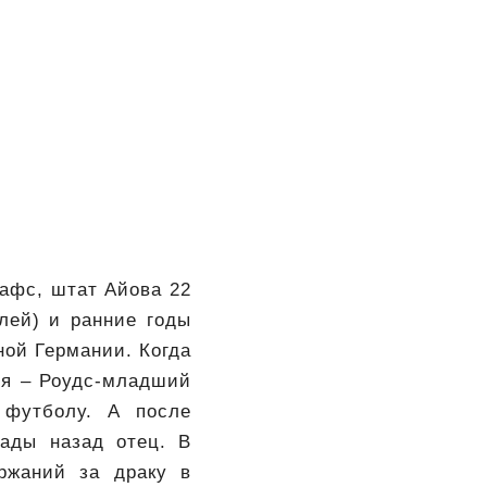
лафс, штат Айова 22
лей) и ранние годы
ной Германии. Когда
ия – Роудс-младший
 футболу. А после
кады назад отец. В
ржаний за драку в