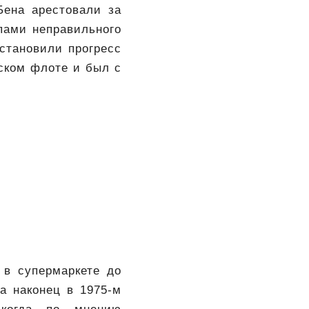
Бена арестовали за
опами неправильного
становили прогресс
ском флоте и был с
 в супермаркете до
а наконец в 1975-м