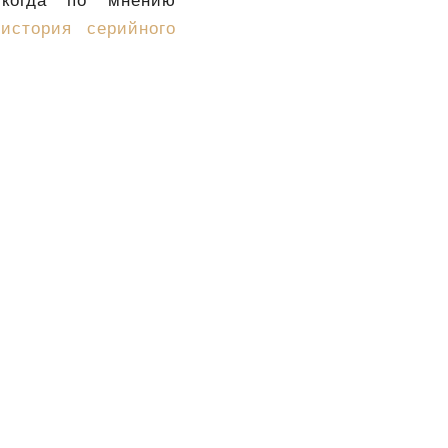
 когда по мнению
я
история серийного