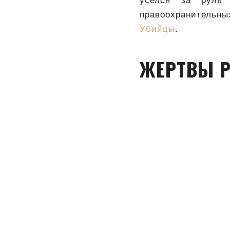
уселся за руль 
правоохранительн
Убийцы
.
ЖЕРТВЫ Р