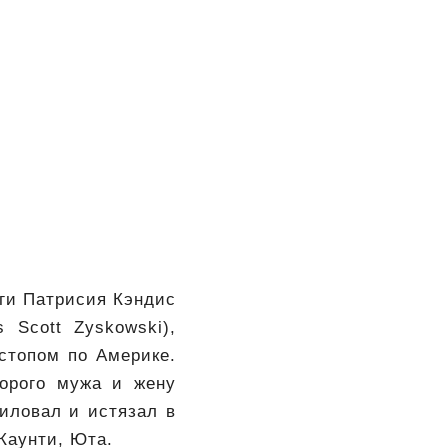
уги Патрисия Кэндис
 Scott Zyskowski),
стопом по Америке.
торого мужа и жену
иловал и истязал в
Каунти, Юта.