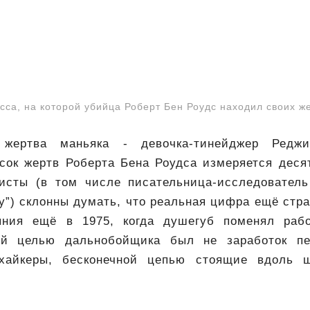
сса, на которой убийца Роберт Бен Роудс находил своих ж
 жертва маньяка - девочка-тинейджер Реджи
сок жертв Роберта Бена Роудса измеряется деся
исты (в том числе писательница-исследовател
ey”) склонны думать, что реальная цифра ещё стр
яния ещё в 1975, когда душегуб поменял раб
ной целью дальнобойщика был не заработок пер
хайкеры, бесконечной цепью стоящие вдоль 