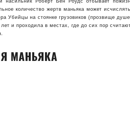
и насильник Роберт Бен Роудс отбывает пожизн
льное количество жертв маньяка может исчислят
ра Убийцы на стоянке грузовиков (прозвище душ
лет и проходила в местах, где до сих пор счита
н.
Я МАНЬЯКА