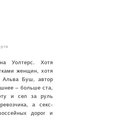
ертв
на Уолтерс. Хотя
тками женщин, хотя
ь Альва Буш, автор
ашнее – больше ста,
оту и сел за руль
евозчика, а секс-
шоссейных дорог и