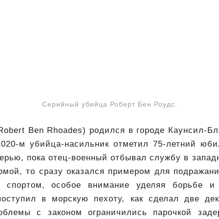
Серийный убийца Роберт Бен Роудс.
Robert Ben Rhoades) родился в городе Каунсил-Б
 2020-м убийца-насильник отметил 75-летний юби
ерью, пока отец-военный отбывал службу в запад
омой, то сразу оказался примером для подражан
я спортом, особое внимание уделяя борьбе и
оступил в морскую пехоту, как сделал две де
облемы с законом ограничились парочкой заде